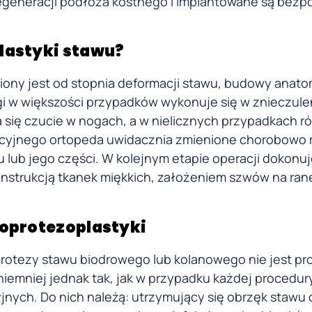
egeneracji podłoża kostnego i implantowane są bezp
lastyki stawu?
iony jest od stopnia deformacji stawu, budowy anato
egi w większości przypadków wykonuje się w znieczule
ię czucie w nogach, a w nielicznych przypadkach r
yjnego ortopeda uwidacznia zmienione chorobowo m
ub jego części. W kolejnym etapie operacji dokonuj
konstrukcją tkanek miękkich, założeniem szwów na ran
oprotezoplastyki
rotezy stawu biodrowego lub kolanowego nie jest pr
niemniej jednak tak, jak w przypadku każdej procedur
jnych. Do nich należą: utrzymujący się obrzęk stawu 