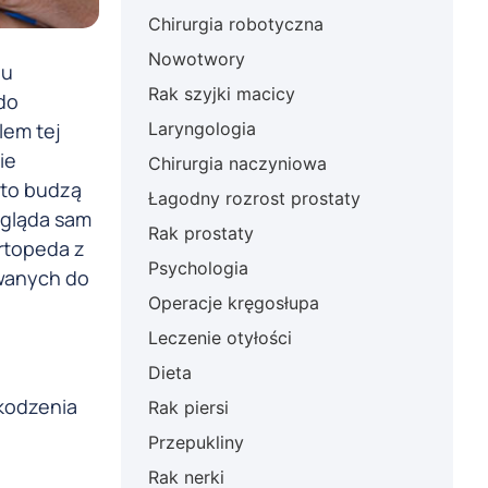
Chirurgia robotyczna
Nowotwory
iu
Rak szyjki macicy
do
lem tej
Laryngologia
ie
Chirurgia naczyniowa
sto budzą
Łagodny rozrost prostaty
ygląda sam
Rak prostaty
rtopeda z
Psychologia
owanych do
Operacje kręgosłupa
Leczenie otyłości
Dieta
kodzenia
Rak piersi
Przepukliny
Rak nerki