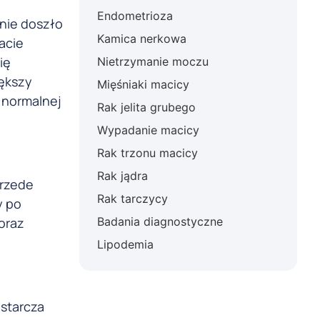
Endometrioza
nie doszło
Kamica nerkowa
acie
ię
Nietrzymanie moczu
iększy
Mięśniaki macicy
 normalnej
Rak jelita grubego
Wypadanie macicy
Rak trzonu macicy
Rak jądra
przede
Rak tarczycy
y po
oraz
Badania diagnostyczne
Lipodemia
ystarcza