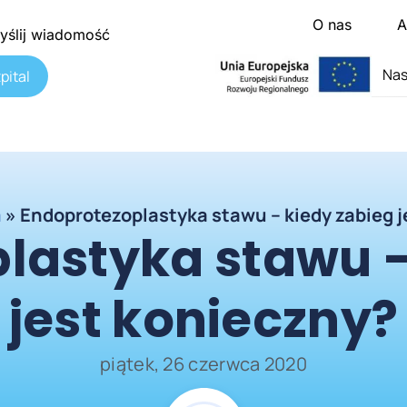
O nas
A
yślij wiadomość
Nas
pital
a
»
Endoprotezoplastyka stawu – kiedy zabieg 
lastyka stawu –
jest konieczny?
piątek, 26 czerwca 2020