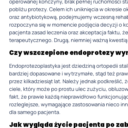
operowanej kończyny, brak pełnej ruchomości sta
pobliżu protezy. Celem ich uniknięcia w okresie
oraz antybiotykową, podejmujemy wczesną rehabi
rozpoczyna się w momencie podjęcia decyzji o k
pacjenta zasad leczenia oraz akceptacja faktu, ż
terapeutycznego. Drugą, niemniej ważną kwestią 
Czy wszczepione endoprotezy w
Endoprotezoplastyka jest dziedziną ortopedii stal
bardziej dopasowane i wytrzymałe, stąd też pr
przez kilkadziesiąt lat. Należy jednak podkreśl
ciele, który może po prostu ulec zużyciu, obluzow
fakt, że prawie każdą nieprawidłowo funkcjonuj
rozleglejsze, wymagające zastosowania nieco inny
dla samego pacjenta.
Jak wygląda życie pacjenta po za