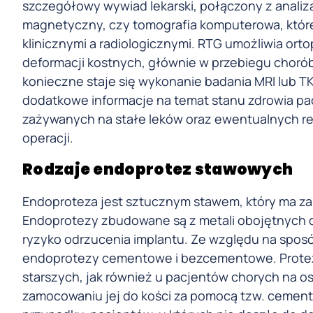
szczegółowy wywiad lekarski, połączony z analiz
magnetyczny, czy tomografia komputerowa, które
klinicznymi a radiologicznymi. RTG umożliwia or
deformacji kostnych, głównie w przebiegu chor
konieczne staje się wykonanie badania MRI lub 
dodatkowe informacje na temat stanu zdrowia pac
zażywanych na stałe leków oraz ewentualnych re
operacji.
Rodzaje endoprotez stawowych
Endoproteza jest sztucznym stawem, który ma za 
Endoprotezy zbudowane są z metali obojętnych dla
ryzyko odrzucenia implantu. Ze względu na spos
endoprotezy cementowe i bezcementowe. Protez
starszych, jak również u pacjentów chorych na o
zamocowaniu jej do kości za pomocą tzw. ceme