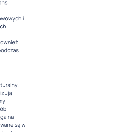
ans
tawowych i
ych
 również
 podczas
turalny.
izują
my
sób
ega na
ywane są w