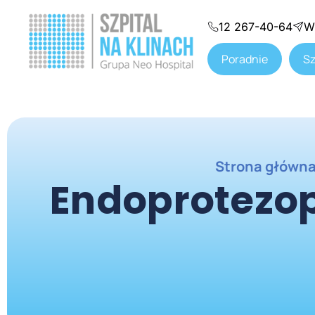
12 267-40-64
W
Poradnie
Sz
Strona główn
Endoprotezop