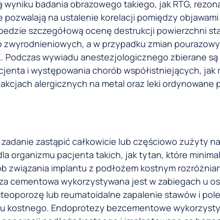
ą wyniku badania obrazowego takiego, jak RTG, rezon
 pozwalają na ustalenie korelacji pomiędzy objawami
topedzie szczegółową ocenę destrukcji powierzchni s
ób zwyrodnieniowych, a w przypadku zmian pourazow
TK. Podczas wywiadu anestezjologicznego zbierane są
jenta i występowania chorób współistniejących, jak
akcjach alergicznych na metal oraz leki ordynowane
zadanie zastąpić całkowicie lub częściowo zużyty na
 organizmu pacjenta takich, jak tytan, które minimal
ób związania implantu z podłożem kostnym rozróżnia
a cementowa wykorzystywana jest w zabiegach u o
steoporozę lub reumatoidalne zapalenie stawów i pol
ntu kostnego. Endoprotezy bezcementowe wykorzyst