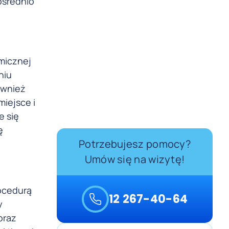
ośrednio
micznej
niu
ównież
iejsce i
e się
ę
Potrzebujesz pomocy?
Umów się na wizytę!
ocedurą
12 267-40-64
y
oraz