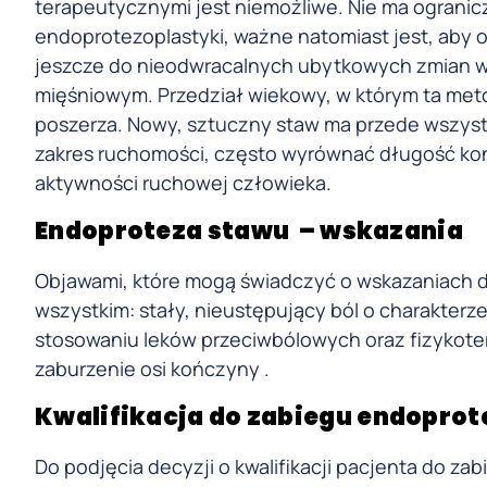
terapeutycznymi jest niemożliwe. Nie ma ogranic
endoprotezoplastyki, ważne natomiast jest, aby 
jeszcze do nieodwracalnych ubytkowych zmian w 
mięśniowym. Przedział wiekowy, w którym ta metod
poszerza. Nowy, sztuczny staw ma przede wszystk
zakres ruchomości, często wyrównać długość ko
aktywności ruchowej człowieka.
Endoproteza stawu – wskazania
Objawami, które mogą świadczyć o wskazaniach do
wszystkim: stały, nieustępujący ból o charakte
stosowaniu leków przeciwbólowych oraz fizykoter
zaburzenie osi kończyny .
Kwalifikacja do zabiegu endoprot
Do podjęcia decyzji o kwalifikacji pacjenta do 