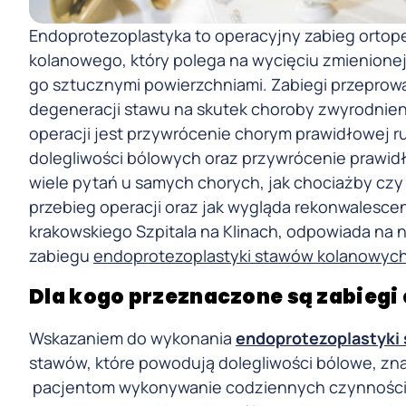
Endoprotezoplastyka to operacyjny zabieg ortop
kolanowego, który polega na wycięciu zmienionej
go sztucznymi powierzchniami. Zabiegi przeprowa
degeneracji stawu na skutek choroby zwyrodnien
operacji jest przywrócenie chorym prawidłowej ru
dolegliwości bólowych oraz przywrócenie prawid
wiele pytań u samych chorych, jak chociażby cz
przebieg operacji oraz jak wygląda rekonwalescen
krakowskiego Szpitala na Klinach, odpowiada na 
zabiegu
endoprotezoplastyki stawów kolanowyc
Dla kogo przeznaczone są zabiegi
Wskazaniem do wykonania
endoprotezoplastyki
stawów, które powodują dolegliwości bólowe, zna
pacjentom wykonywanie codziennych czynności,