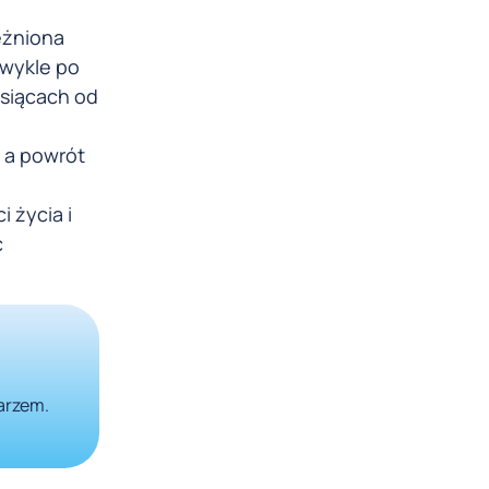
eżniona
zwykle po
esiącach od
 a powrót
 życia i
c
karzem.