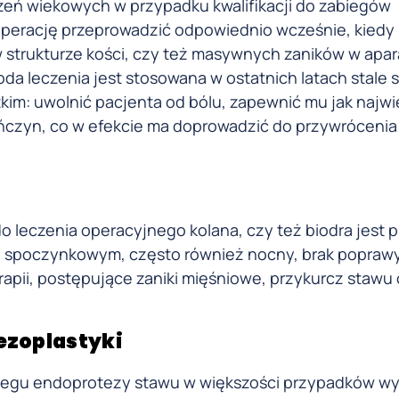
zeń wiekowych w przypadku kwalifikacji do zabiegów
operację przeprowadzić odpowiednio wcześnie, kiedy 
strukturze kości, czy też masywnych zaników w apar
a leczenia jest stosowana w ostatnich latach stale s
im: uwolnić pacjenta od bólu, zapewnić mu jak najw
ńczyn, co w efekcie ma doprowadzić do przywrócenia
 leczenia operacyjnego kolana, czy też biodra jest 
rze spoczynkowym, często również nocny, brak popraw
apii, postępujące zaniki mięśniowe, przykurcz stawu 
ezoplastyki
zabiegu endoprotezy stawu w większości przypadków w