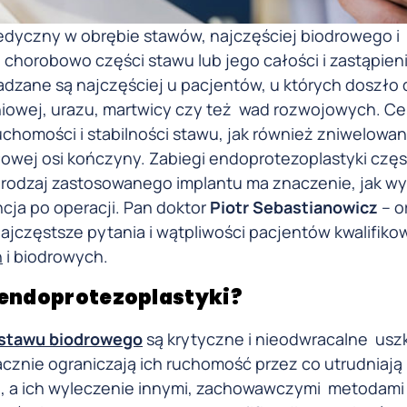
edyczny w obrębie stawów, najczęściej biodrowego i
 chorobowo części stawu lub jego całości i zastąpien
dzane są najczęściej u pacjentów, u których doszło 
iowej, urazu, martwicy czy też wad rozwojowych. Ce
chomości i stabilności stawu, jak również zniwelowan
łowej osi kończyny. Zabiegi endoprotezoplastyki czę
y rodzaj zastosowanego implantu ma znaczenie, jak w
cja po operacji. Pan doktor
Piotr Sebastianowicz
– o
najczęstsze pytania i wątpliwości pacjentów kwalifik
h
i biodrowych.
 endoprotezoplastyki?
 stawu biodrowego
są krytyczne i nieodwracalne usz
cznie ograniczają ich ruchomość przez co utrudniają
 a ich wyleczenie innymi, zachowawczymi metodami