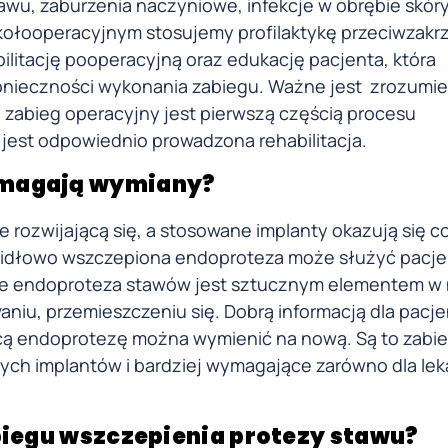
wu, zaburzenia naczyniowe, infekcje w obrębie skóry
 okołooperacyjnym stosujemy profilaktykę przeciwzak
litację pooperacyjną oraz edukację pacjenta, która
onieczności wykonania zabiegu. Ważne jest zrozumie
e zabieg operacyjny jest pierwszą częścią procesu
jest odpowiednio prowadzona rehabilitacja.
ymagają wymiany?
e rozwijającą się, a stosowane implanty okazują się c
awidłowo wszczepiona endoproteza może służyć pacj
ić, że endoproteza stawów jest sztucznym elementem 
aniu, przemieszczeniu się. Dobrą informacją dla pacj
ącą endoprotezę można wymienić na nową. Są to zabie
ch implantów i bardziej wymagające zarówno dla lekar
biegu wszczepienia protezy stawu?