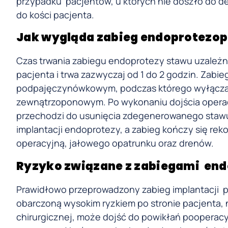
przypadku pacjentów, u których nie doszło do d
do kości pacjenta.
Jak wygląda zabieg endoprotezop
Czas trwania zabiegu endoprotezy stawu uzależn
pacjenta i trwa zazwyczaj od 1 do 2 godzin. Zabi
podpajęczynówkowym, podczas którego wyłącza s
zewnątrzoponowym. Po wykonaniu dojścia operac
przechodzi do usunięcia zdegenerowanego stawu l
implantacji endoprotezy, a zabieg kończy się re
operacyjną, jałowego opatrunku oraz drenów.
Ryzyko związane z zabiegami end
Prawidłowo przeprowadzony zabieg implantacji p
obarczoną wysokim ryzkiem po stronie pacjenta, 
chirurgicznej, może dojść do powikłań pooperacy