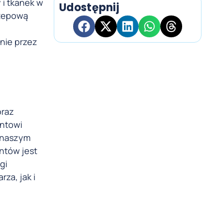
 i tkanek w
Udostępnij
rzepową
nie przez
oraz
entowi
w naszym
entów jest
gi
za, jak i