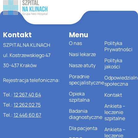
Kontakt
Menu
O nas
Polityka
SZPITAL NA KLINACH
Prywatności
Nasi lekarze
ul. Kostrzewskiego 47
Polityka
30-437 Kraków
Nasze atuty
jakości
Poradnie
Odpowiedzialn
Rejestracja telefoniczna:
specjalistyczne
społeczna
Opieka
Tel.:
12 267 40 64
Kontakt
szpitalna
Tel.:
12 262 02 75
Ankieta –
Badania
leczenie
Tel.:
12 446 60 67
diagnostyczne
szpitalne
Dla pacjenta
Ankieta –
leczenie