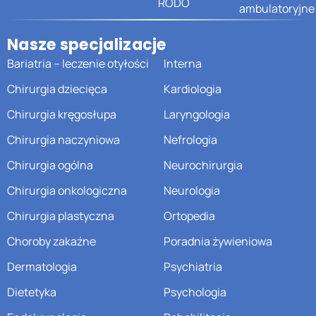
RODO
ambulatoryjne
Nasze specjalizacje
Bariatria – leczenie otyłości
Interna
Chirurgia dziecięca
Kardiologia
Chirurgia kręgosłupa
Laryngologia
Chirurgia naczyniowa
Nefrologia
Chirurgia ogólna
Neurochirurgia
Chirurgia onkologiczna
Neurologia
Chirurgia plastyczna
Ortopedia
Choroby zakaźne
Poradnia żywieniowa
Dermatologia
Psychiatria
Dietetyka
Psychologia