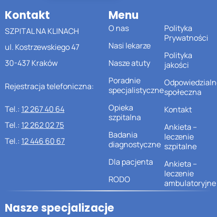
Kontakt
Menu
O nas
Polityka
SZPITAL NA KLINACH
Prywatności
Nasi lekarze
ul. Kostrzewskiego 47
Polityka
30-437 Kraków
Nasze atuty
jakości
Poradnie
Odpowiedzialn
Rejestracja telefoniczna:
specjalistyczne
społeczna
Opieka
Tel.:
12 267 40 64
Kontakt
szpitalna
Tel.:
12 262 02 75
Ankieta –
Badania
leczenie
Tel.:
12 446 60 67
diagnostyczne
szpitalne
Dla pacjenta
Ankieta –
leczenie
RODO
ambulatoryjne
Nasze specjalizacje