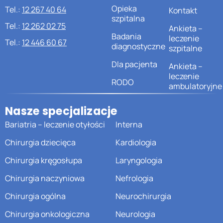
Opieka
Tel.:
12 267 40 64
Kontakt
szpitalna
Tel.:
12 262 02 75
Ankieta –
Badania
leczenie
Tel.:
12 446 60 67
diagnostyczne
szpitalne
Dla pacjenta
Ankieta –
leczenie
RODO
ambulatoryjne
Nasze specjalizacje
Bariatria – leczenie otyłości
Interna
Chirurgia dziecięca
Kardiologia
Chirurgia kręgosłupa
Laryngologia
Chirurgia naczyniowa
Nefrologia
Chirurgia ogólna
Neurochirurgia
Chirurgia onkologiczna
Neurologia