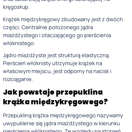
kręgosłup.
Krążek międzykręgowy zbudowany jest z dwóch
części. Centralnie położonego jądra
miażdżystego i otaczającego go pierścienia
włóknistego.
Jądro miażdżyste jest strukturą elastyczną.
Pierścień włóknisty utrzymuje krążek na
właściwym miejscu, jest odporny na nacisk i
rozciąganie.
Jak powstaje przepuklina
krąż
ka międzykręgowego?
Przepukliną krążka międzykręgowego nazywamy
uwypuklenie się jądra miażdżystego w kierunku
pierścienia włóknistego. Ze względu na stopień