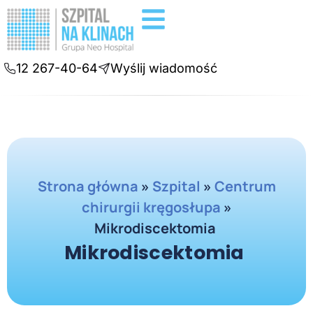
Badania diagnostyczne
Konsultacje online
12 267-40-64
Wyślij wiadomość
Strona główna
»
Szpital
»
Centrum
chirurgii kręgosłupa
»
Mikrodiscektomia
Mikrodiscektomia