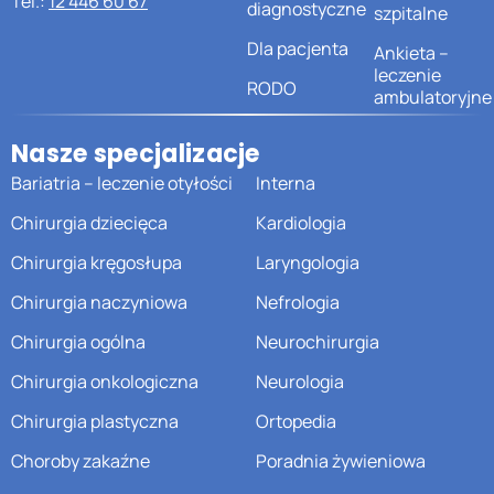
Tel.:
12 446 60 67
diagnostyczne
szpitalne
Dla pacjenta
Ankieta –
leczenie
RODO
ambulatoryjne
Nasze specjalizacje
Bariatria – leczenie otyłości
Interna
Chirurgia dziecięca
Kardiologia
Chirurgia kręgosłupa
Laryngologia
Chirurgia naczyniowa
Nefrologia
Chirurgia ogólna
Neurochirurgia
Chirurgia onkologiczna
Neurologia
Chirurgia plastyczna
Ortopedia
Choroby zakaźne
Poradnia żywieniowa