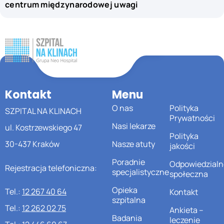
centrum międzynarodowej uwagi
Kontakt
Menu
O nas
Polityka
SZPITAL NA KLINACH
Prywatności
Nasi lekarze
ul. Kostrzewskiego 47
Polityka
30-437 Kraków
Nasze atuty
jakości
Poradnie
Odpowiedzialn
Rejestracja telefoniczna:
specjalistyczne
społeczna
Opieka
Tel.:
12 267 40 64
Kontakt
szpitalna
Tel.:
12 262 02 75
Ankieta –
Badania
leczenie