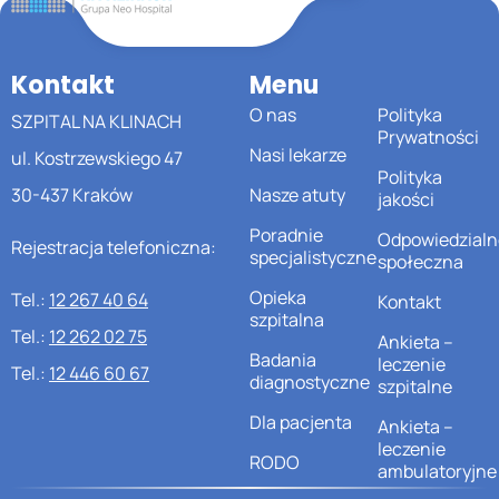
Kontakt
Menu
O nas
Polityka
SZPITAL NA KLINACH
Prywatności
Nasi lekarze
ul. Kostrzewskiego 47
Polityka
30-437 Kraków
Nasze atuty
jakości
Poradnie
Odpowiedzialn
Rejestracja telefoniczna:
specjalistyczne
społeczna
Opieka
Tel.:
12 267 40 64
Kontakt
szpitalna
Tel.:
12 262 02 75
Ankieta –
Badania
leczenie
Tel.:
12 446 60 67
diagnostyczne
szpitalne
Dla pacjenta
Ankieta –
leczenie
RODO
ambulatoryjne