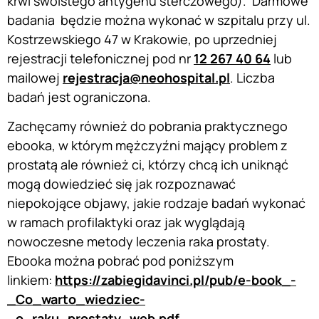
krwi swoistego antygenu sterczowego). Darmowe
badania będzie można wykonać w szpitalu przy ul.
Kostrzewskiego 47 w Krakowie, po uprzedniej
rejestracji telefonicznej pod nr
12 267 40 64
lub
mailowej
rejestracja@neohospital.pl
. Liczba
badań jest ograniczona.
Zachęcamy również do pobrania praktycznego
ebooka, w którym mężczyźni mający problem z
prostatą ale również ci, którzy chcą ich uniknąć
mogą dowiedzieć się jak rozpoznawać
niepokojące objawy, jakie rodzaje badań wykonać
w ramach profilaktyki oraz jak wyglądają
nowoczesne metody leczenia raka prostaty.
Ebooka można pobrać pod poniższym
linkiem:
https://zabiegidavinci.pl/pub/e-book_-
_Co_warto_wiedziec-
_o_raku_prostaty_web.pdf
.