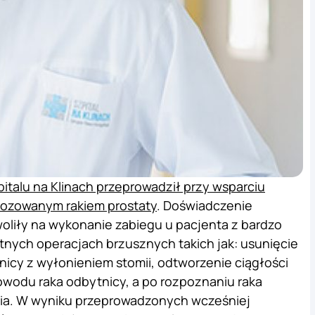
italu na Klinach przeprowadził przy wsparciu
nozowanym rakiem prostaty
. Doświadczenie
woliły na wykonanie zabiegu u pacjenta z bardzo
otnych operacjach brzusznych takich jak: usunięcie
icy z wyłonieniem stomii, odtworzenie ciągłości
wodu raka odbytnicy, a po rozpoznaniu raka
pia. W wyniku przeprowadzonych wcześniej