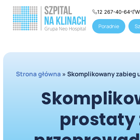
12 267-40-64
W
Poradnie
Sz
Strona główna
»
Skomplikowany zabieg u
Skomplikow
prostaty