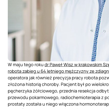
W maju tego roku
dr Paweł Wisz w krakowskim Szp
robota zabieg u 64 letniego mężczyzny ze zdiag
operatora jak również precyzja pracy robota poz
złożona historią choroby. Pacjent był po wielokr
pęcherzyka żółciowego, przednia resekcja odbytn
przewodu pokarmowego, radiochemioterapia z po
prostaty została u niego włączona hormonotera