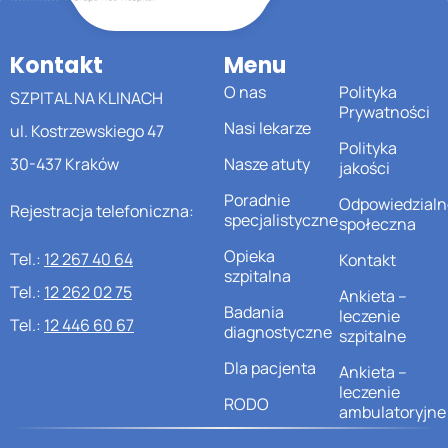
Kontakt
Menu
O nas
Polityka
SZPITAL NA KLINACH
Prywatności
Nasi lekarze
ul. Kostrzewskiego 47
Polityka
30-437 Kraków
Nasze atuty
jakości
Poradnie
Odpowiedzialn
Rejestracja telefoniczna:
specjalistyczne
społeczna
Opieka
Tel.:
12 267 40 64
Kontakt
szpitalna
Tel.:
12 262 02 75
Ankieta –
Badania
leczenie
Tel.:
12 446 60 67
diagnostyczne
szpitalne
Dla pacjenta
Ankieta –
leczenie
RODO
ambulatoryjne