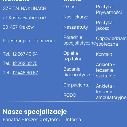
O nas
Polityka
SZPITAL NA KLINACH
Prywatności
Nasi lekarze
ul. Kostrzewskiego 47
Polityka
30-437 Kraków
Nasze atuty
jakości
Poradnie
Odpowiedzialn
Rejestracja telefoniczna:
specjalistyczne
społeczna
Opieka
Tel.:
12 267 40 64
Kontakt
szpitalna
Tel.:
12 262 02 75
Ankieta –
Badania
leczenie
Tel.:
12 446 60 67
diagnostyczne
szpitalne
Dla pacjenta
Ankieta –
leczenie
RODO
ambulatoryjne
Nasze specjalizacje
Bariatria – leczenie otyłości
Interna