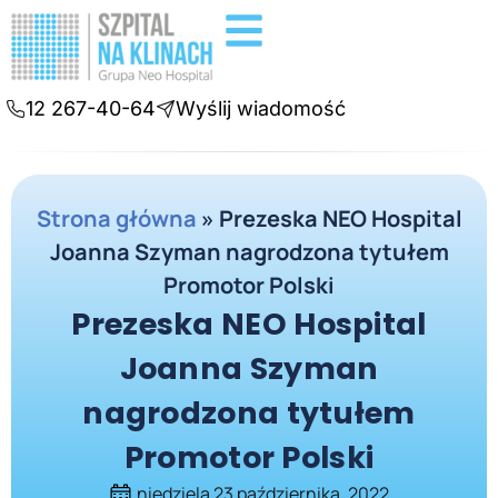
Badania diagnostyczne
Konsultacje online
12 267-40-64
Wyślij wiadomość
Strona główna
»
Prezeska NEO Hospital
Joanna Szyman nagrodzona tytułem
Promotor Polski
Prezeska NEO Hospital
Joanna Szyman
nagrodzona tytułem
Promotor Polski
niedziela 23 października, 2022