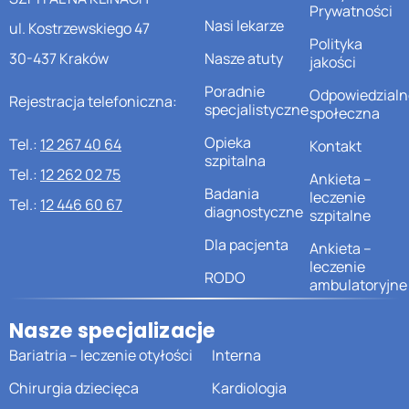
Prywatności
Nasi lekarze
ul. Kostrzewskiego 47
Polityka
30-437 Kraków
Nasze atuty
jakości
Poradnie
Odpowiedzialn
Rejestracja telefoniczna:
specjalistyczne
społeczna
Opieka
Tel.:
12 267 40 64
Kontakt
szpitalna
Tel.:
12 262 02 75
Ankieta –
Badania
leczenie
Tel.:
12 446 60 67
diagnostyczne
szpitalne
Dla pacjenta
Ankieta –
leczenie
RODO
ambulatoryjne
Nasze specjalizacje
Bariatria – leczenie otyłości
Interna
Chirurgia dziecięca
Kardiologia