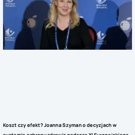
Koszt czy efekt? Joanna Szyman o decyzjach w
systemie ochrony zdrowia podczas XI Europejskiego