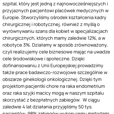
szpital, który jest jedną z najnowocześniejszych i
przyjaznych pacjentowi placówek medycznych w
Europie. Stworzyliśmy ośrodek kształcenia kadry
chirurgicznej i robotycznej, również z myślą o
wyrównywaniu szans dla kobiet w specjalizacjach
chirurgicznych, których mamy zaledwie 12%, a w
robotyce 3%. Działamy w sposób zrównoważony,
czyli realizujemy cele biznesowe mając na uwadze
cele środowiskowe i społeczne. Dzięki
dofinansowaniu z Unii Europejskiej prowadzimy
także prace badawczo-rozwojowe szczególnie w
obszarze ginekologii onkologicznej. Dzięki tym
projektom pacjentki chore na raka endometrium
oraz raka szyjki macicy mogą w naszym szpitalu
skorzystać z bezpłatnych zabiegów. W ciągu
zaledwie 4 lat działania przyjęliśmy 50 tys.
pacjentów. 98% zabiegów wykonujemy metodami