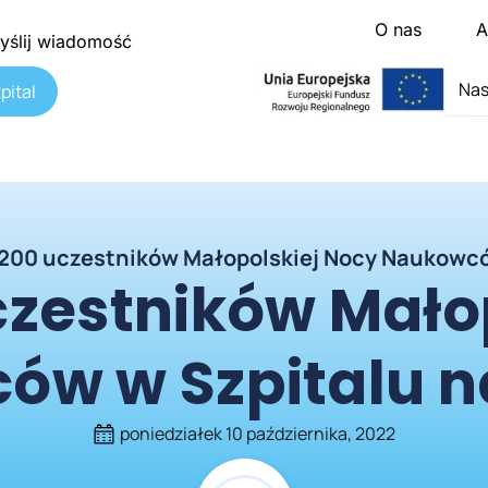
O nas
A
yślij wiadomość
Nas
pital
200 uczestników Małopolskiej Nocy Naukowcó
zestników Mało
w w Szpitalu n
poniedziałek 10 października, 2022