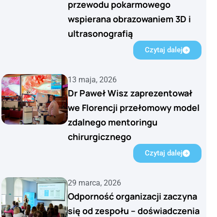
przewodu pokarmowego
wspierana obrazowaniem 3D i
ultrasonografią
Czytaj dalej
13 maja, 2026
Dr Paweł Wisz zaprezentował
we Florencji przełomowy model
zdalnego mentoringu
chirurgicznego
Czytaj dalej
29 marca, 2026
Odporność organizacji zaczyna
się od zespołu – doświadczenia