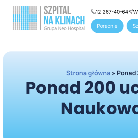
12 267-40-64
W
Poradnie
Sz
Strona główna
»
Ponad 
Ponad 200 uc
Naukowcó