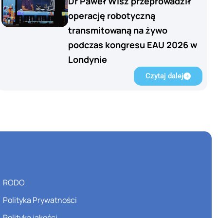
Dr Paweł Wisz przeprowadził
operację robotyczną
transmitowaną na żywo
podczas kongresu EAU 2026 w
Londynie
Czytaj dalej
RODO
Polityka Prywatności
Polityka jakości