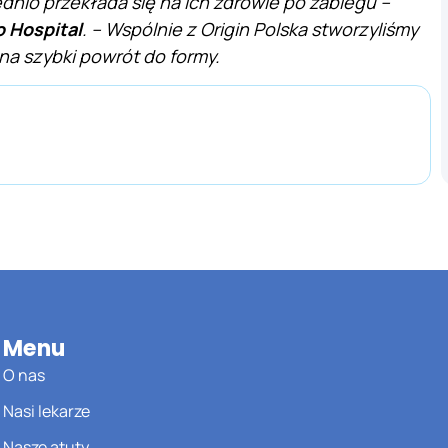
ednio przekłada się na ich zdrowie po zabiegu –
 Hospital
. – Wspólnie z Origin Polska stworzyliśmy
na szybki powrót do formy.
Menu
O nas
Nasi lekarze
Nasze atuty