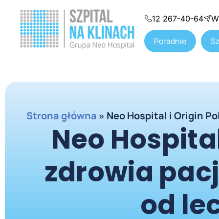
12 267-40-64
W
Poradnie
Sz
Strona główna
»
Neo Hospital i Origin P
Neo Hospital 
zdrowia pac
od le