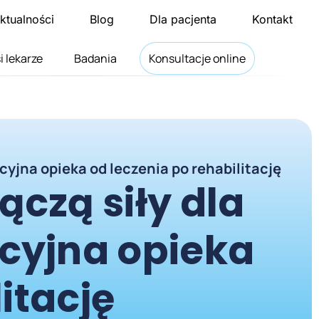
ktualności
Blog
Dla pacjenta
Kontakt
i lekarze
Badania
Konsultacje online
cyjna opieka od leczenia po rehabilitację
łączą siły dla
cyjna opieka
itację