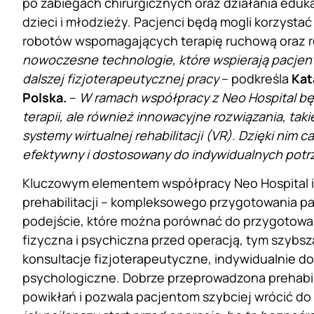
po zabiegach chirurgicznych oraz działania eduka
dzieci i młodzieży. Pacjenci będą mogli korzysta
robotów wspomagających terapię ruchową oraz roz
nowoczesne technologie, które wspierają pacjen
dalszej fizjoterapeutycznej pracy
– podkreśla
Kat
Polska.
–
W ramach współpracy z Neo Hospital bę
terapii, ale również innowacyjne rozwiązania, ta
systemy wirtualnej rehabilitacji (VR). Dzięki nim c
efektywny i dostosowany do indywidualnych potr
Kluczowym elementem współpracy Neo Hospital i 
prehabilitacji – kompleksowego przygotowania p
podejście, które można porównać do przygotowa
fizyczna i psychiczna przed operacją, tym szybsz
konsultacje fizjoterapeutyczne, indywidualnie do
psychologiczne. Dobrze przeprowadzona prehabilit
powikłań i pozwala pacjentom szybciej wrócić do