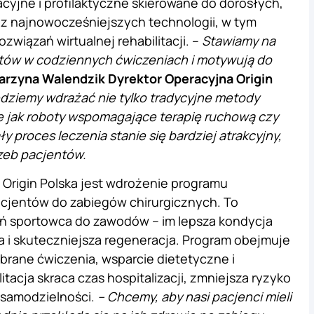
cyjne i profilaktyczne skierowane do dorosłych,
ć z najnowocześniejszych technologii, w tym
wiązań wirtualnej rehabilitacji. –
Stawiamy na
tów w codziennych ćwiczeniach i motywują do
arzyna Walendzik Dyrektor Operacyjna Origin
dziemy wdrażać nie tylko tradycyjne metody
kie jak roboty wspomagające terapię ruchową czy
ały proces leczenia stanie się bardziej atrakcyjny,
zeb pacjentów.
Origin Polska jest wdrożenie programu
acjentów do zabiegów chirurgicznych. To
ń sportowca do zawodów – im lepsza kondycja
a i skuteczniejsza regeneracja. Program obejmuje
brane ćwiczenia, wsparcie dietetyczne i
acja skraca czas hospitalizacji, zmniejsza ryzyko
 samodzielności.
– Chcemy, aby nasi pacjenci mieli