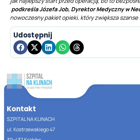
jak najlepszy start przed operacją, bo to bezpośr
podkreśla Józefa Job, Dyrektor Medyczny w Neo
nowoczesny pakiet opieki, który zwiększa szanse 
Udostępnij
Kontakt
SZPITAL NA KLINACH
ul. Kostrzewskiego 47
30-437 Kraków