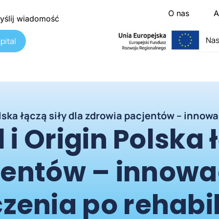
O nas
A
yślij wiadomość
Nas
pital
olska łączą siły dla zdrowia pacjentów – innowa
i Origin Polska 
jentów – innowa
czenia po rehabil