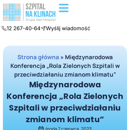
Badania diagnostyczne
Konsultacje online
12 267-40-64
Wyślij wiadomość
Strona główna
»
Międzynarodowa
Konferencja „Rola Zielonych Szpitali w
przeciwdziałaniu zmianom klimatu”
Międzynarodowa
Konferencja „Rola Zielonych
Szpitali w przeciwdziałaniu
zmianom klimatu”
środa 7 czerwca, 2023