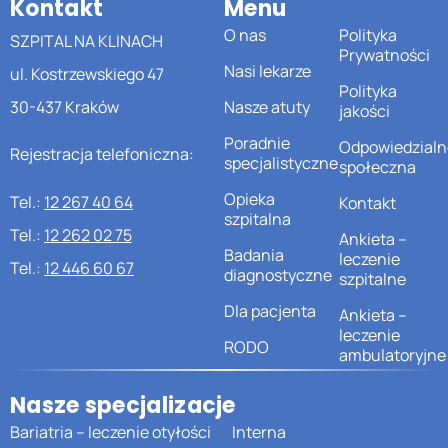
Kontakt
Menu
O nas
Polityka
SZPITAL NA KLINACH
Prywatności
Nasi lekarze
ul. Kostrzewskiego 47
Polityka
30-437 Kraków
Nasze atuty
jakości
Poradnie
Odpowiedzialn
Rejestracja telefoniczna:
specjalistyczne
społeczna
Opieka
Tel.:
12 267 40 64
Kontakt
szpitalna
Tel.:
12 262 02 75
Ankieta –
Badania
leczenie
Tel.:
12 446 60 67
diagnostyczne
szpitalne
Dla pacjenta
Ankieta –
leczenie
RODO
ambulatoryjne
Nasze specjalizacje
Bariatria – leczenie otyłości
Interna