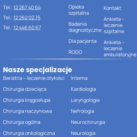
Opieka
Tel.:
12 267 40 64
Kontakt
szpitalna
Tel.:
12 262 02 75
Ankieta –
Badania
leczenie
Tel.:
12 446 60 67
diagnostyczne
szpitalne
Dla pacjenta
Ankieta –
leczenie
RODO
ambulatoryjne
Nasze specjalizacje
Bariatria – leczenie otyłości
Interna
Chirurgia dziecięca
Kardiologia
Chirurgia kręgosłupa
Laryngologia
Chirurgia naczyniowa
Nefrologia
Chirurgia ogólna
Neurochirurgia
Chirurgia onkologiczna
Neurologia