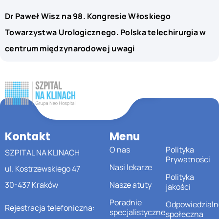
Dr Paweł Wisz na 98. Kongresie Włoskiego
Towarzystwa Urologicznego. Polska telechirurgia w
centrum międzynarodowej uwagi
Kontakt
Menu
O nas
Polityka
SZPITAL NA KLINACH
Prywatności
Nasi lekarze
ul. Kostrzewskiego 47
Polityka
30-437 Kraków
Nasze atuty
jakości
Poradnie
Odpowiedzialn
Rejestracja telefoniczna:
specjalistyczne
społeczna