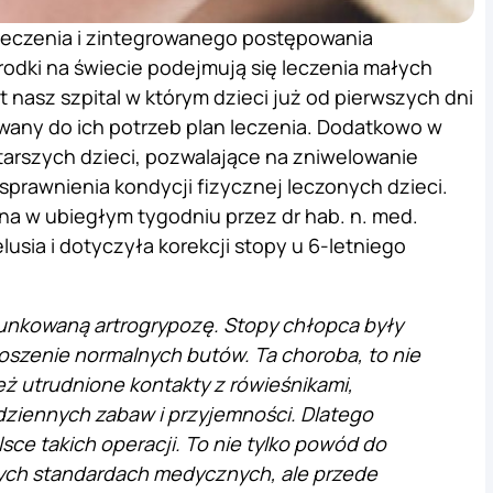
eczenia i zintegrowanego postępowania
środki na świecie podejmują się leczenia małych
 nasz szpital w którym dzieci już od pierwszych dni
owany do ich potrzeb plan leczenia. Dodatkowo w
tarszych dzieci, pozwalające na zniwelowanie
prawnienia kondycji fizycznej leczonych dzieci.
na w ubiegłym tygodniu przez dr hab. n. med.
lusia i dotyczyła korekcji stopy u 6-letniego
arunkowaną artrogrypozę. Stopy chłopca były
oszenie normalnych butów. Ta choroba, to nie
eż utrudnione kontakty z rówieśnikami,
dziennych zabaw i przyjemności. Dlatego
lsce takich operacji. To nie tylko powód do
ych standardach medycznych, ale przede