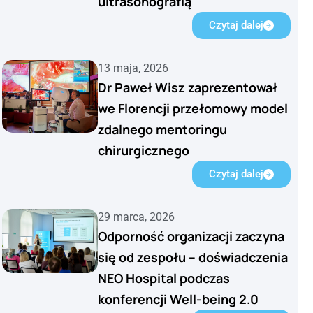
ultrasonografią
Czytaj dalej
13 maja, 2026
Dr Paweł Wisz zaprezentował
we Florencji przełomowy model
zdalnego mentoringu
chirurgicznego
Czytaj dalej
29 marca, 2026
Odporność organizacji zaczyna
się od zespołu – doświadczenia
NEO Hospital podczas
konferencji Well-being 2.0