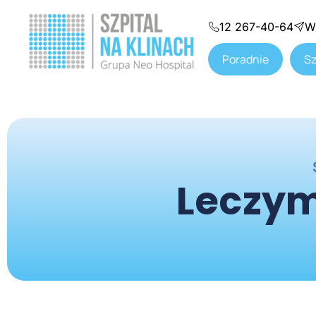
12 267-40-64
W
Poradnie
Sz
Leczym