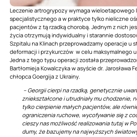
Leczenie artrogrypozy wymaga wieloetapowego l
specjalistycznego a w praktyce tylko nieliczne o
pacjentów z tą rzadką chorobą. Jednym z nich jest
życia otrzymują indywidualny i starannie dostos
Szpitalu na Klinach przeprowadzamy operacje u s
deformacji i przykurczów w celu maksymalnego us
Jedna z tego typu operacji została przeprowadzo
Bartłomieja Kowalczyka w asyście dr. Jarosława Fe
chłopca Goergija z Ukrainy.
– Georgi
i cierpi na rzadką, genetycznie uw
zniekształcone i utrudniały mu chodzenie, n
tylko cierpienie małych pacjentów, ale równi
ograniczenia ruchowe, wycofywanie się z co
cieszy nas możliwość realizowania tutaj w Po
dumy, że bazujemy na najwyższych światow