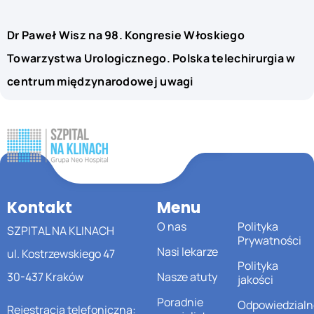
Dr Paweł Wisz na 98. Kongresie Włoskiego
Towarzystwa Urologicznego. Polska telechirurgia w
centrum międzynarodowej uwagi
Kontakt
Menu
O nas
Polityka
SZPITAL NA KLINACH
Prywatności
Nasi lekarze
ul. Kostrzewskiego 47
Polityka
30-437 Kraków
Nasze atuty
jakości
Poradnie
Odpowiedzialn
Rejestracja telefoniczna: