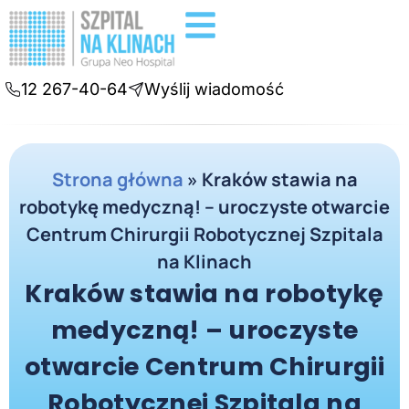
Badania diagnostyczne
Konsultacje online
12 267-40-64
Wyślij wiadomość
Strona główna
»
Kraków stawia na
robotykę medyczną! – uroczyste otwarcie
Centrum Chirurgii Robotycznej Szpitala
na Klinach
Kraków stawia na robotykę
medyczną! – uroczyste
otwarcie Centrum Chirurgii
Robotycznej Szpitala na