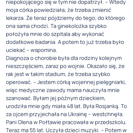
niepokojącego się w tym nie dopatrzył. – Wtedy
moja córka powiedziała, że trzeba zmienić
lekarza. Że teraz pójdziemy do tego, do którego
ona sama chodzi. Ta ginekolożka szybko
położyła mnie do szpitala aby wykonać
dodatkowe badania. A potem to już trzeba było
uciekać – wspomina.
Diagnoza o chorobie była dla rodziny kolejnym
nieszczęściem, zaraz po wojnie. Okazało się, że
rak jest w takim stadium, że trzeba szybko
operować. – Jestem córką wojennej pielęgniarki,
więc medyczne zawody mama nauczyła mnie
szanować. Byłam jej późnym dzieckiem,
urodziła mnie gdy miała 48 lat. Była Rosjanką. To
za ojcem przyjechała na Ukrainę – westchnęła.
Pani Olena w Połtawie pracowała w przedszkolu.
Teraz ma 55 lat. Uczyła dzieci muzyki. – Potem w