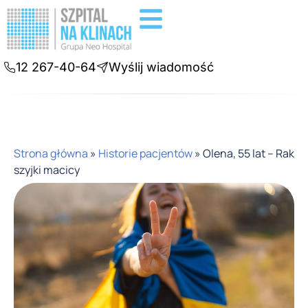
Badania diagnostyczne
Konsultacje online
12 267-40-64
Wyślij wiadomość
Strona główna
»
Historie pacjentów
»
Olena, 55 lat – Rak
szyjki macicy