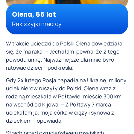
Olena, 55 lat
Rak szyjki macicy
W trakcie ucieczki do Polski Olena dowiedziała
się, że ma raka. – Jechałam pewna, że z tego
powodu umrę. Najważniejsze dla mnie było
ratować dzieci – podkreśla.
Gdy 24 lutego Rosja napadła na Ukrainę, miliony
uciekinierów ruszyły do Polski. Olena wraz z
rodziną mieszkała w Połtawie, mieście 300 km
na wschód od Kijowa. – Z Połtawy 7 marca
uciekałam ja, moja córka w ciąży i synowa z
dzieckiem – opowiada.
Strach przed okrucieństwem rosyjskich