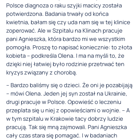
Polsce diagnoza o raku szyjki macicy została
potwierdzona. Badania trwały od końca
kwietnia, bałam się czy uda nam się w tej klinice
zoperować. Ale w Szpitalu na Klinach pracuje
pani Agnieszka, która bardzo mi we wszystkim
pomogła. Proszę to napisać koniecznie: to złota
kobieta – podkreśla Olena. I ma na myśli to, że
dzięki niej łatwiej było rodzinie przetrwać ten
kryzys związany z chorobą.
– Bardzo baliśmy się o dzieci. Że oni je pozabijają
– mówi Olena. Jeden jej syn został na Ukrainie,
drugi pracuje w Polsce. Opowieść o leczeniu
przeplata się u niej z opowieściami o wojnie. – A
w tym szpitalu w Krakowie tacy dobrzy ludzie
pracują. Tak się mną zajmowali. Pani Agnieszka
cały czas stara się pomagać. I w badaniach