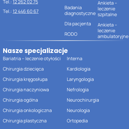
Tel.:
12 262 02 75
Ankieta –
Badania
leczenie
Tel.:
12 446 60 67
diagnostyczne
szpitalne
Dla pacjenta
Ankieta –
leczenie
RODO
ambulatoryjne
Nasze specjalizacje
Bariatria – leczenie otyłości
Interna
Chirurgia dziecięca
Kardiologia
Chirurgia kręgosłupa
Laryngologia
Chirurgia naczyniowa
Nefrologia
Chirurgia ogólna
Neurochirurgia
Chirurgia onkologiczna
Neurologia
Chirurgia plastyczna
Ortopedia